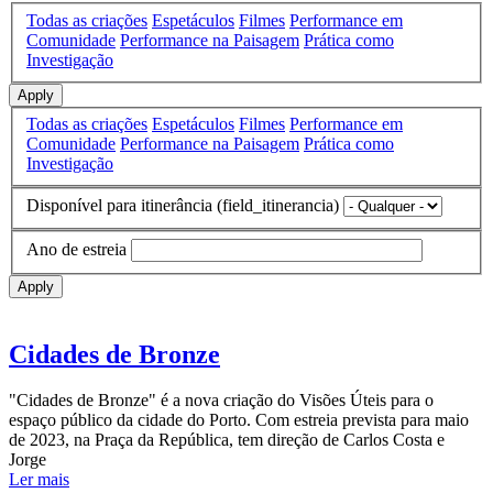
Todas as criações
Espetáculos
Filmes
Performance em
Comunidade
Performance na Paisagem
Prática como
Investigação
Apply
Todas as criações
Espetáculos
Filmes
Performance em
Comunidade
Performance na Paisagem
Prática como
Investigação
Disponível para itinerância (field_itinerancia)
Ano de estreia
Apply
Cidades de Bronze
"Cidades de Bronze" é a nova criação do Visões Úteis para o
espaço público da cidade do Porto. Com estreia prevista para maio
de 2023, na Praça da República, tem direção de Carlos Costa e
Jorge
Ler mais