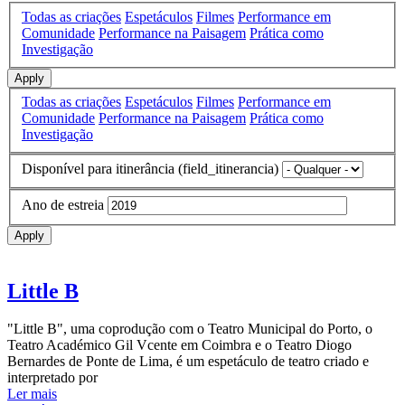
Todas as criações
Espetáculos
Filmes
Performance em
Comunidade
Performance na Paisagem
Prática como
Investigação
Apply
Todas as criações
Espetáculos
Filmes
Performance em
Comunidade
Performance na Paisagem
Prática como
Investigação
Disponível para itinerância (field_itinerancia)
Ano de estreia
Apply
Little B
"Little B", uma coprodução com o Teatro Municipal do Porto, o
Teatro Académico Gil Vcente em Coimbra e o Teatro Diogo
Bernardes de Ponte de Lima, é um espetáculo de teatro criado e
interpretado por
Ler mais