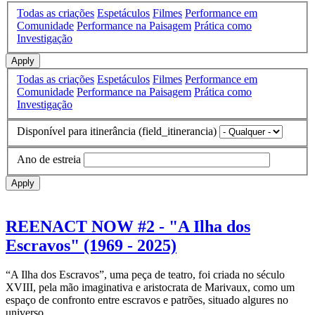
Todas as criações
Espetáculos
Filmes
Performance em
Comunidade
Performance na Paisagem
Prática como
Investigação
Apply
Todas as criações
Espetáculos
Filmes
Performance em
Comunidade
Performance na Paisagem
Prática como
Investigação
Disponível para itinerância (field_itinerancia)
Ano de estreia
Apply
REENACT NOW #2 - "A Ilha dos
Escravos" (1969 - 2025)
“A Ilha dos Escravos”, uma peça de teatro, foi criada no século
XVIII, pela mão imaginativa e aristocrata de Marivaux, como um
espaço de confronto entre escravos e patrões, situado algures no
universo