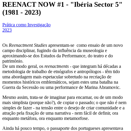
REENACT NOW #1 - "Ibéria Sector 5"
(1981 - 2023)
Prática como Investigação
2023
Os
Reenactment Studies
apresentam-se como ensaio de um novo
campo disciplinar, fugindo da influência da museologia e
aproximando-se dos Estudos da Performance, do teatro e do
património.
De um modo geral, os
reenactments
- que integram há décadas a
metodologia de trabalho de etnógrafos e antropólogos - têm tido
uma abordagem mais espetacular sobretudo na recriação de
momentos históricos emblemáticos, sejam estes uma batalha na
Guerra da Secessão ou uma performance de Marina Abramovic.
Mesmo assim, trata-se de imaginar para encarnar, ou de um modo
mais simplista (porque não?), de copiar o passado; o que não é nem
simples de fazer - na tensão entre o desejo de criar comunidade e a
atração pela fixação de uma narrativa - nem fácil de definir, ora
enquanto metáfora, ora enquanto metamorfose.
Ainda há pouco tempo, o passaporte dos portugueses apresentava