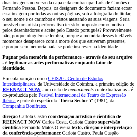
duas imagens no verso da capa e da contracapa: Luís de Camões e
Fernando Pessoa. Depois, os designers do documento faziam ecoar
essa imagem por todas as outras páginas, sob a fotografia do titular,
o seu nome e os carimbos e vistos atestando as suas viagens.
Seria
possível um artista performativo ter sido proposto como motivo
pelos desenhadores e aceite pelo Estado português? Provavelmente
não, p
orque ninguém se lembra, porque a memória desses inefáveis
momentos desaparece com a morte dos que estiveram presentes,
e porque sem memória nada se pode inscrever na identidade.
Pugnar pela memória da performance - através do seu arquivo
- é legitimar as artes performativas enquanto fator de
identidade.
Em colaboração com o
CEIS20 - Centro de Estudos
Interdisciplinares
, da Universidade de Coimbra, a primeira edição de
REENACT NOW
- um ciclo de
reenactments
contextualizados - é
co-produzida pelo
Festival Internacional de Teatro de Expressão
Ibérica
e parte do espetáculo "
Ibéria Sector 5
" (1981), da
Companhia Bonifrates
.
direção
Carlota Castro
coordenação artística e científica de
REENACT NOW
Carlos Costa, Carlota Castro
supervisão
científica
Fernando Matos Oliveira
texto, direção e interpretação
da conferência-performance
Carlota Castro, Paula Caspão