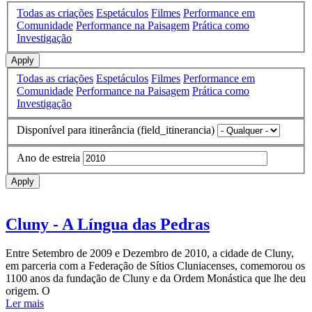
Todas as criações
Espetáculos
Filmes
Performance em
Comunidade
Performance na Paisagem
Prática como
Investigação
Apply
Todas as criações
Espetáculos
Filmes
Performance em
Comunidade
Performance na Paisagem
Prática como
Investigação
Disponível para itinerância (field_itinerancia)
Ano de estreia
Apply
Cluny - A Língua das Pedras
Entre Setembro de 2009 e Dezembro de 2010, a cidade de Cluny,
em parceria com a Federação de Sítios Cluniacenses, comemorou os
1100 anos da fundação de Cluny e da Ordem Monástica que lhe deu
origem. O
Ler mais