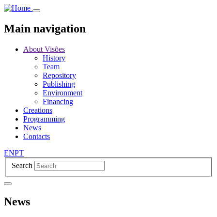
Skip
to
main
Main navigation
content
About Visões
History
Team
Repository
Publishing
Environment
Financing
Creations
Programming
News
Contacts
EN
PT
Search
News