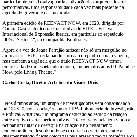
particular através da salvaguarda e ativação dos arquivos de artes
performativas, uma responsabilidade cada vez mais presente na
agenda do governo e das autarquias.
A primeira edição de REENACT NOW, em 2023, dirigida por
Carlota Castro, dedicou-se ao arquivo do FITEI - Festival
Internacional de Expressão Ibérica, em particular ao espetáculo
“Ibéria Sector 5”, da Companhia Bonifrates.
Agora é a vez de Joana Ferrajão arriscar não só um mergulho no
arquivo do TEUC, reclamando a nossa companhia para a viagem,
mas também a urgência que o título REENACT NOW tomou
emprestada de um espetáculo icónico, também dos anos 60: Paradise
Now, pelo Living Theatre."
Carlos Costa, Diretor Artístico do Visões Úteis
"Nos últimos anos, um grupo de investigadores vem consolidando
no CEIS20, em associação com o LIPA-Laboratório de Investigação
e Práticas Artísticas, um programa dedicado ao estudo da relação
entre arquivo e artes performativas.
Esta convergência tem vindo a
ocupar um lugar de destaque na criação e no pensamento
contemporâneo, desdobrando-se em diversas vertentes, entre as
questões metodológicas colocadas pela preservação da memória e os