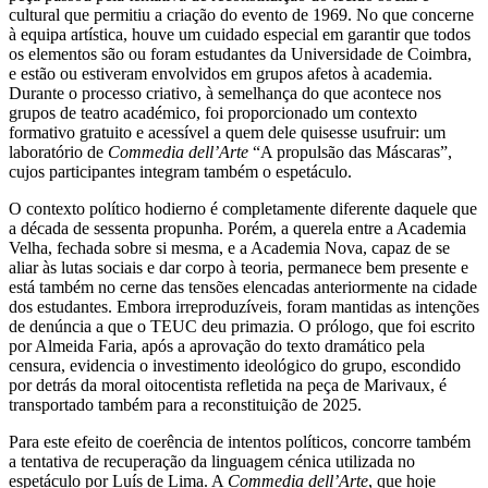
cultural que permitiu a criação do evento de 1969. No que concerne
à equipa artística, houve um cuidado especial em garantir que todos
os elementos são ou foram estudantes da Universidade de Coimbra,
e estão ou estiveram envolvidos em grupos afetos à academia.
Durante o processo criativo, à semelhança do que acontece nos
grupos de teatro académico, foi proporcionado um contexto
formativo gratuito e acessível a quem dele quisesse usufruir: um
laboratório de
Commedia dell’Arte
“A propulsão das Máscaras”,
cujos participantes integram também o espetáculo.
O contexto político hodierno é completamente diferente daquele que
a década de sessenta propunha. Porém, a querela entre a Academia
Velha, fechada sobre si mesma, e a Academia Nova, capaz de se
aliar às lutas sociais e dar corpo à teoria, permanece bem presente e
está também no cerne das tensões elencadas anteriormente na cidade
dos estudantes. Embora irreproduzíveis, foram mantidas as intenções
de denúncia a que o TEUC deu primazia. O prólogo, que foi escrito
por Almeida Faria, após a aprovação do texto dramático pela
censura, evidencia o investimento ideológico do grupo, escondido
por detrás da moral oitocentista refletida na peça de Marivaux, é
transportado também para a reconstituição de 2025.
Para este efeito de coerência de intentos políticos, concorre também
a tentativa de recuperação da linguagem cénica utilizada no
espetáculo por Luís de Lima. A
Commedia dell’Arte
, que hoje