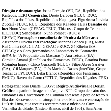
Direção e dramaturgia:
Joana Ferrajão (VU, EA, República dos
Kágados, TEK)
Cenografia:
Diogo Barbosa (FLUC, RUC,
República dos Inkas, República dos Kapangas)
Figurinos:
Lavinia
Zuccalà (FLUC, RUC, República dos Kágados,TEK)
Desenho de
luz:
Nuno Vasco (GEFAC, TEUC, Thiasos - Grupo de Teatro do
IEC/FLUC)
Sonoplastia:
Nuno Pompeu (RUC e
GEFAC)
Formação e consultoria de Técnica da Máscara:
Alexandre Oliveira
Interpretação:
Mariana Banaco (EA), Maria
Rui Cunha (EA, CITAC, GEFAC e RUC), Zé Ribeiro (EA,
CITAC); e o Coro (formandos do Laboratório de
Commedia
dell’Arte
: “A Propulsão das Máscaras”): Ana Teixeira (EA),
Carolina Amaral (República dos Fantasmas, ESEC), Catarina Pratas
(Coimbra Impro), Chico Guazzelli (FLUC), Filipe Abreu Saraiva
(EA), Gil Marques (EA), Inês Machado Bastos (InterDito, Grupo
Teatral da FPCEUC), Leka Branco (República dos Fantasmas,
FMUC), Raven do Canto (FCTUC, República dos Kágados, TEK)
Fotografia:
João Duarte (TAGV)
Registo Audiovisual e Design
Gráfico
, a partir de imagem do Arquivo RTP: Grupo de teatro dos
estudantes da Universidade de Coimbra apresenta a peça de teatro A
Ilha dos Escravos do dramaturgo Pierre de Marivaux e encenação de
Luís de Lima, cuja receitas revertem para o núcleo da Cruz
Vermelha da cidade. (Castelo Branco, abril de 1961): Sara Allen