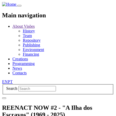
Skip
to
main
Main navigation
content
About Visões
History
Team
Repository
Publishing
Environment
Financing
Creations
Programming
News
Contacts
EN
PT
Search
REENACT NOW #2 - "A Ilha dos
Escravos" (1969 - 2025)