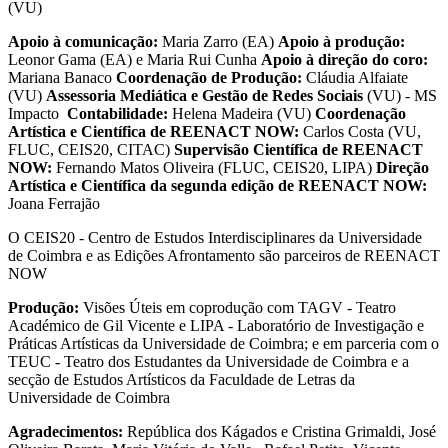
(VU)
Apoio à comunicação:
Maria Zarro (EA)
Apoio à produção:
Leonor Gama (EA) e Maria Rui Cunha
Apoio à direção do coro:
Mariana Banaco
Coordenação de Produção:
Cláudia Alfaiate
(VU)
Assessoria Mediática e Gestão de Redes Sociais
(VU) - MS
Impacto
Contabilidade:
Helena Madeira (VU)
Coordenação
Artística e Científica de REENACT NOW:
Carlos Costa (VU,
FLUC, CEIS20, CITAC)
Supervisão Científica de REENACT
NOW:
Fernando Matos Oliveira (FLUC, CEIS20, LIPA)
Direção
Artística e Científica da segunda edição de REENACT NOW:
Joana Ferrajão
O CEIS20 - Centro de Estudos Interdisciplinares da Universidade
de Coimbra e as Edições Afrontamento são parceiros de REENACT
NOW
Produção:
Visões Úteis em coprodução com TAGV - Teatro
Académico de Gil Vicente e LIPA - Laboratório de Investigação e
Práticas Artísticas da Universidade de Coimbra; e em parceria com o
TEUC - Teatro dos Estudantes da Universidade de Coimbra e a
secção de Estudos Artísticos da Faculdade de Letras da
Universidade de Coimbra
Agradecimentos:
República dos Kágados e Cristina Grimaldi, José