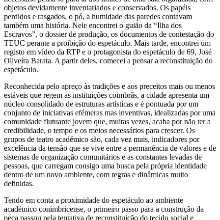
objetos devidamente inventariados e conservados. Os papéis
perdidos e rasgados, o pó, a humidade das paredes contavam
também uma história. Nele encontrei o guião da “Ilha dos
Escravos”, o dossier de produção, os documentos de contestação do
TEUC perante a proibição do espetáculo. Mais tarde, encontrei um
registo em vídeo da RTP e o protagonista do espetáculo de 69, José
Oliveira Barata. A partir deles, comecei a pensar a reconstituição do
espetáculo.
Reconhecida pelo apreço às tradições e aos preceitos mais ou menos
estáveis que regem as instituições coimbrãs, a cidade apresenta um
núcleo consolidado de estruturas artísticas e é pontuada por um
conjunto de iniciativas efémeras mas inventivas, idealizadas por uma
comunidade flutuante jovem que, muitas vezes, acaba por não ter a
credibilidade, o tempo e os meios necessários para crescer. Os
grupos de teatro académico são, cada vez mais, indicadores por
excelência da tensão que se vive entre a permanência de valores e de
sistemas de organização comunitários e as constantes levadas de
pessoas, que carregam consigo uma busca pela própria identidade
dentro de um novo ambiente, com regras e dinâmicas muito
definidas.
Tendo em conta a proximidade do espetáculo ao ambiente
académico conimbricense, o primeiro passo para a construção da
peça passou pela tentativa de reconstituição do tecido social e