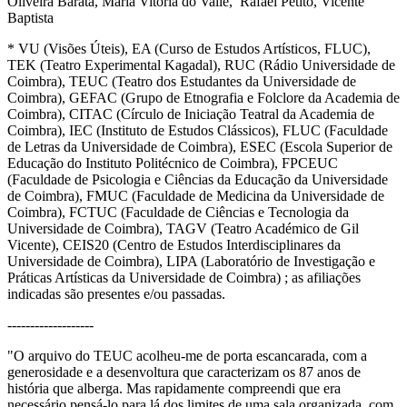
Oliveira Barata, Maria Vitória do Valle, Rafael Petito, Vicente
Baptista
* VU (Visões Úteis), EA (Curso de Estudos Artísticos, FLUC),
TEK (Teatro Experimental Kagadal), RUC (Rádio Universidade de
Coimbra), TEUC (Teatro dos Estudantes da Universidade de
Coimbra), GEFAC (Grupo de Etnografia e Folclore da Academia de
Coimbra), CITAC (Círculo de Iniciação Teatral da Academia de
Coimbra), IEC (Instituto de Estudos Clássicos), FLUC (Faculdade
de Letras da Universidade de Coimbra), ESEC (Escola Superior de
Educação do Instituto Politécnico de Coimbra), FPCEUC
(Faculdade de Psicologia e Ciências da Educação da Universidade
de Coimbra), FMUC (Faculdade de Medicina da Universidade de
Coimbra), FCTUC (Faculdade de Ciências e Tecnologia da
Universidade de Coimbra), TAGV (Teatro Académico de Gil
Vicente), CEIS20 (Centro de Estudos Interdisciplinares da
Universidade de Coimbra), LIPA (Laboratório de Investigação e
Práticas Artísticas da Universidade de Coimbra) ; as afiliações
indicadas são presentes e/ou passadas.
-------------------
"O arquivo do TEUC acolheu-me de porta escancarada, com a
generosidade e a desenvoltura que caracterizam os 87 anos de
história que alberga. Mas rapidamente compreendi que era
necessário pensá-lo para lá dos limites de uma sala organizada, com