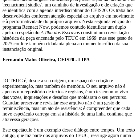
'reenactment studies', um caminho de investigação e de criação que
se identifica com a agenda interdisciplinar do CEIS20. Os trabalhos
desenvolvidos conferem atenção especial ao arquivo em movimento
e à performatividade do próprio arquivo. Nesta segunda edição do
programa Reenact Now, podemos contudo identificar um duplo
apelo: o espetáculo
A Ilha dos Escravos
constitui uma revisitação
histórica da peça encenada pelo TEUC em 1969, mas este gesto de
2025 confere também cidadania plena ao momento crítico da sua
instanciação original."
Fernando Matos Oliveira, CEIS20 - LIPA
"O TEUC é, desde a sua origem, um espaço de criação e
experimentação, mas também de memória. O seu arquivo não é
apenas um repositório de textos e registos, é um testemunho vivo
das vozes, inquietações e desafios que moldaram o seu percurso.
Guardar, preservar e revisitar esse arquivo não é um gesto de
reminiscência, mas um ato de resistência: é compreender que cada
novo espetáculo carrega em si a história de uma linha contínua que
atravessa gerações.
Este espetáculo é um exemplo desse diálogo entre tempos. Um texto
antigo, que faz parte dos arquivos do TEUC, ressurge agora numa