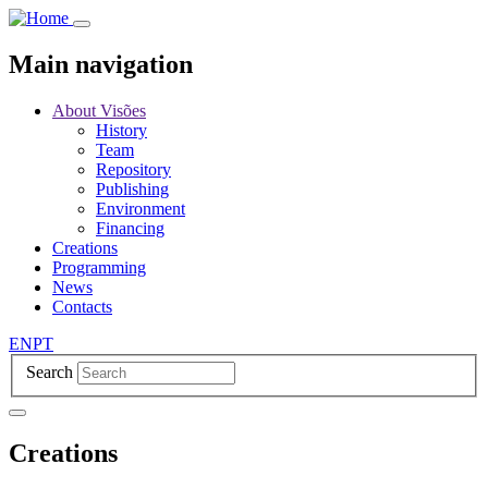
Skip
to
main
Main navigation
content
About Visões
History
Team
Repository
Publishing
Environment
Financing
Creations
Programming
News
Contacts
EN
PT
Search
Creations