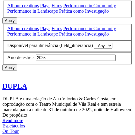
All our creations
Plays
Films
Performance in Community
Performance in Landscape
Prática como Investigação
Apply
All our creations
Plays
Films
Performance in Community
Performance in Landscape
Prática como Investigação
Disponível para itinerância (field_itinerancia)
Ano de estreia
Apply
DUPLA
DUPLA é uma criação de Ana Vitorino & Carlos Costa, em
coprodução com o Teatro Municipal de Vila Real e tem estreia
marcada para a noite de 31 de outubro de 2025, noite de Halloween!
De propósito
Read more
Espetáculos
On Tour