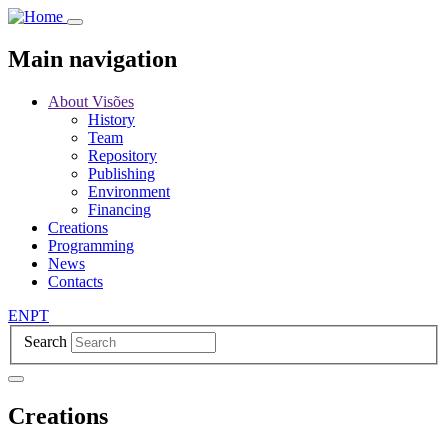
Skip
to
main
Main navigation
content
About Visões
History
Team
Repository
Publishing
Environment
Financing
Creations
Programming
News
Contacts
EN
PT
Search
Creations