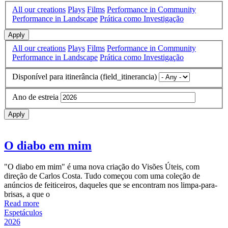
All our creations
Plays
Films
Performance in Community
Performance in Landscape
Prática como Investigação
Apply
All our creations
Plays
Films
Performance in Community
Performance in Landscape
Prática como Investigação
Disponível para itinerância (field_itinerancia)
Ano de estreia
Apply
O diabo em mim
"O diabo em mim" é uma nova criação do Visões Úteis, com
direção de Carlos Costa. Tudo começou com uma coleção de
anúncios de feiticeiros, daqueles que se encontram nos limpa-para-
brisas, a que o
Read more
Espetáculos
2026