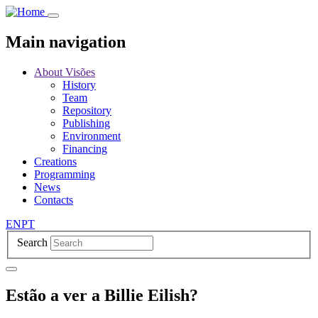
Skip
to
main
Main navigation
content
About Visões
History
Team
Repository
Publishing
Environment
Financing
Creations
Programming
News
Contacts
EN
PT
Search
Estão a ver a Billie Eilish?