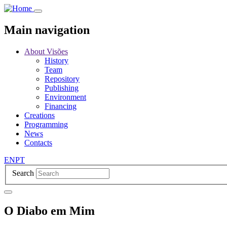
Skip
to
main
Main navigation
content
About Visões
History
Team
Repository
Publishing
Environment
Financing
Creations
Programming
News
Contacts
EN
PT
Search
O Diabo em Mim