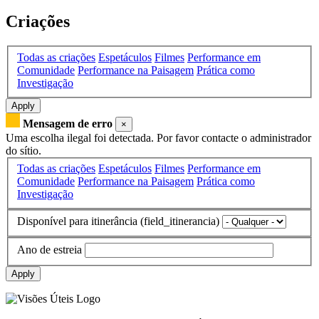
Criações
Todas as criações
Espetáculos
Filmes
Performance em
Comunidade
Performance na Paisagem
Prática como
Investigação
Apply
Mensagem de erro
×
Uma escolha ilegal foi detectada. Por favor contacte o administrador
do sítio.
Todas as criações
Espetáculos
Filmes
Performance em
Comunidade
Performance na Paisagem
Prática como
Investigação
Disponível para itinerância (field_itinerancia)
Ano de estreia
Apply