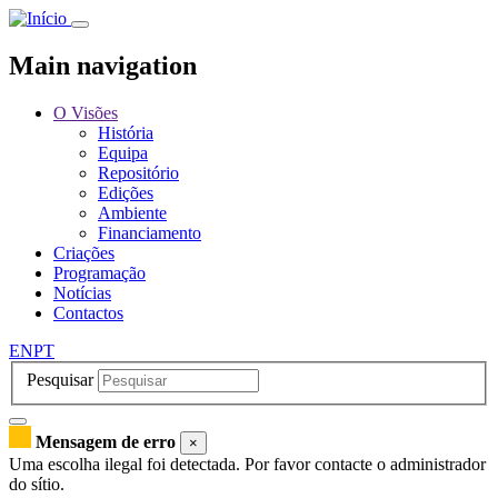
Passar
para
o
Main navigation
conteúdo
principal
O Visões
História
Equipa
Repositório
Edições
Ambiente
Financiamento
Criações
Programação
Notícias
Contactos
EN
PT
Pesquisar
Mensagem de erro
×
Uma escolha ilegal foi detectada. Por favor contacte o administrador
do sítio.