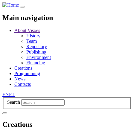
Skip
to
main
Main navigation
content
About Visões
History
Team
Repository
Publishing
Environment
Financing
Creations
Programming
News
Contacts
EN
PT
Search
Creations