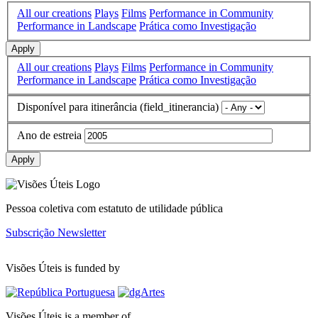
All our creations
Plays
Films
Performance in Community
Performance in Landscape
Prática como Investigação
Apply
All our creations
Plays
Films
Performance in Community
Performance in Landscape
Prática como Investigação
Disponível para itinerância (field_itinerancia)
Ano de estreia
Apply
Pessoa coletiva com estatuto de utilidade pública
Subscrição Newsletter
Visões Úteis is funded by
Visões Úteis is a member of