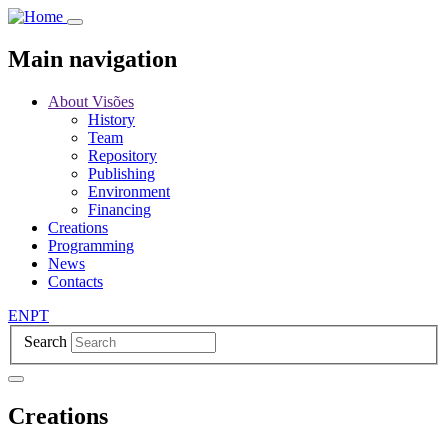
Skip
to
main
Main navigation
content
About Visões
History
Team
Repository
Publishing
Environment
Financing
Creations
Programming
News
Contacts
EN
PT
Search
Creations