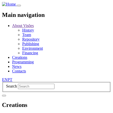
Skip
to
main
Main navigation
content
About Visões
History
Team
Repository
Publishing
Environment
Financing
Creations
Programming
News
Contacts
EN
PT
Search
Creations