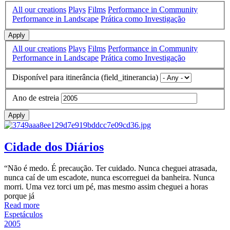
All our creations
Plays
Films
Performance in Community
Performance in Landscape
Prática como Investigação
Apply
All our creations
Plays
Films
Performance in Community
Performance in Landscape
Prática como Investigação
Disponível para itinerância (field_itinerancia)
Ano de estreia
Apply
Cidade dos Diários
“Não é medo. É precaução. Ter cuidado. Nunca cheguei atrasada,
nunca caí de um escadote, nunca escorreguei da banheira. Nunca
morri. Uma vez torci um pé, mas mesmo assim cheguei a horas
porque já
Read more
Espetáculos
2005