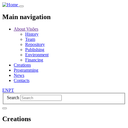
Skip
to
main
Main navigation
content
About Visões
History
Team
Repository
Publishing
Environment
Financing
Creations
Programming
News
Contacts
EN
PT
Search
Creations