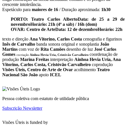
crescente intolerância.
Espetáculo para
maiores de 16
/ Duração aproximada:
1h30
PORTO: Teatro Carlos Alberto
Data: de 25 a 29 de
novembro
Horário: 21h (4ª a sáb) / 16h (dom)
OVAR: Centro de Arte
Data: 12 de dezembro
Horário: 22h
texto e direção
Ana Vitorino, Carlos Costa
cenografia e figurinos
Inês de Carvalho
banda sonora original e sonoplastia
João
Martins
com voz de
Rita Camões
desenho de luz
José Carlos
Gomes
coordenação de
cocriação
Ainhoa Hevia Uria, Cristóvão Carvalheiro
produção
Marina Freitas
interpretação
Ainhoa Hevia Uria, Ana
Vitorino, Carlos Costa, Cristóvão Carvalheiro
coprodução
Visões Úteis, Centro de Arte de Ovar
acolhimento
Teatro
Nacional São João
apoio
ICEL
Pessoa coletiva com estatuto de utilidade pública
Subscrição Newsletter
Visões Úteis is funded by