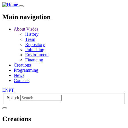
Skip
to
main
Main navigation
content
About Visões
History
Team
Repository
Publishing
Environment
Financing
Creations
Programming
News
Contacts
EN
PT
Search
Creations