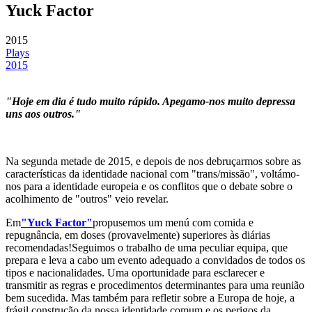
Yuck Factor
2015
Plays
2015
"Hoje em dia é tudo muito rápido. Apegamo-nos muito depressa
uns aos outros."
Na segunda metade de 2015, e depois de nos debruçarmos sobre as
características da identidade nacional com "trans/missão", voltámo-
nos para a identidade europeia e os conflitos que o debate sobre o
acolhimento de "outros" veio revelar.
Em
"Yuck Factor"
propusemos um menú com comida e
repugnância, em doses (provavelmente) superiores às diárias
recomendadas!Seguimos o trabalho de uma peculiar equipa, que
prepara e leva a cabo um evento adequado a convidados de todos os
tipos e nacionalidades. Uma oportunidade para esclarecer e
transmitir as regras e procedimentos determinantes para uma reunião
bem sucedida. Mas também para refletir sobre a Europa de hoje, a
frágil construção da nossa identidade comum e os perigos da