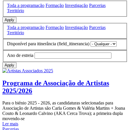
Toda a programação
Formação
Investigação
Parcerias
Território
Apply
Toda a programação
Formação
Investigação
Parcerias
Território
Disponível para itinerância (field_itinerancia)
Ano de estreia
Apply
Programa de Associação de Artistas
2025/2026
Para o biénio 2025 - 2026, as candidaturas selecionadas para
Associação de Artistas são Carla Gomes & Valéria Martins + Joana
Couto & Leonardo Calvino (AKA Cerca Trova); a primeira dupla
movendo-se
Ler mais
Parcerias