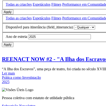
Todas as criações
Espetáculos
Filmes
Performance em Comunidad
Apply
Todas as criações
Espetáculos
Filmes
Performance em Comunidad
Disponível para itinerância (field_itinerancia)
Ano de estreia
Apply
REENACT NOW #2 - "A Ilha dos Escravos"
“A Ilha dos Escravos”, uma peça de teatro, foi criada no século XVII
Ler mais
Prática como Investigação
2025
Pessoa coletiva com estatuto de utilidade pública
Subscrição Newsletter