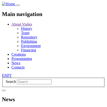
Skip
to
main
Main navigation
content
About Visões
History
Team
Repository
Publishing
Environment
Financing
Creations
Programming
News
Contacts
EN
PT
Search
News