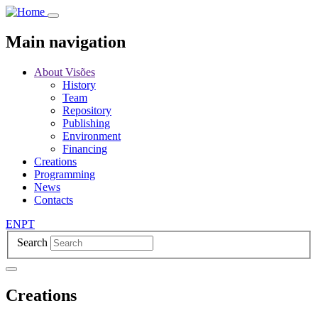
Skip
to
main
Main navigation
content
About Visões
History
Team
Repository
Publishing
Environment
Financing
Creations
Programming
News
Contacts
EN
PT
Search
Creations