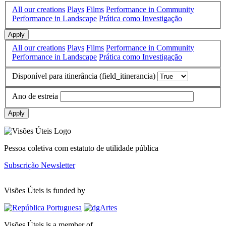
All our creations
Plays
Films
Performance in Community
Performance in Landscape
Prática como Investigação
Apply
All our creations
Plays
Films
Performance in Community
Performance in Landscape
Prática como Investigação
Disponível para itinerância (field_itinerancia)
Ano de estreia
Apply
Pessoa coletiva com estatuto de utilidade pública
Subscrição Newsletter
Visões Úteis is funded by
Visões Úteis is a member of