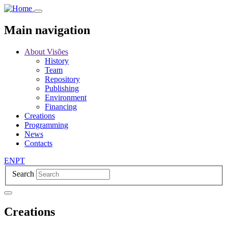
Skip
to
main
Main navigation
content
About Visões
History
Team
Repository
Publishing
Environment
Financing
Creations
Programming
News
Contacts
EN
PT
Search
Creations