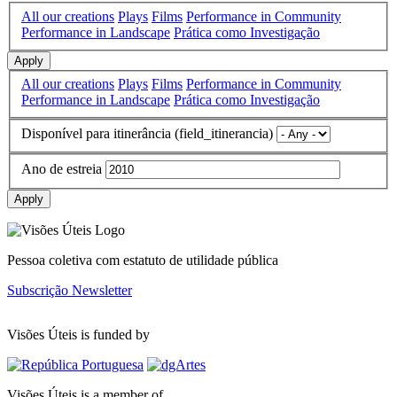
All our creations
Plays
Films
Performance in Community
Performance in Landscape
Prática como Investigação
Apply
All our creations
Plays
Films
Performance in Community
Performance in Landscape
Prática como Investigação
Disponível para itinerância (field_itinerancia)
Ano de estreia
Apply
Pessoa coletiva com estatuto de utilidade pública
Subscrição Newsletter
Visões Úteis is funded by
Visões Úteis is a member of