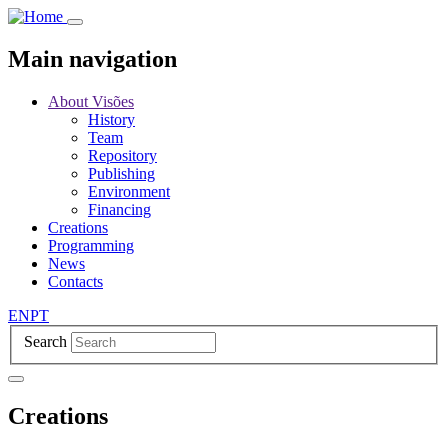
Skip
to
main
Main navigation
content
About Visões
History
Team
Repository
Publishing
Environment
Financing
Creations
Programming
News
Contacts
EN
PT
Search
Creations