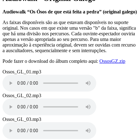
Audiowalk “Os Ósos de que está feita a pedra” (original galego)
As faixas disponíveis são as que estavam disponíveis no suporte
original. Nos casos em que existe uma versão "b" da faixa, significa
que há uma divisão nos percursos. Cada ouvinte-espectador ouviria
apenas a versão apropriada ao seu percurso. Para uma maior
aproximação à experiência original, devem ser ouvidas com recurso
a auscultadores, sequencialmente e sem interrupções.
Pode fazer o download do álbum completo aqui:
OssosGZ.zip
Name
Ossos_GL_01.mp3
Audio
file
Name
Ossos_GL_02.mp3
Audio
file
Name
Ossos_GL_03.mp3
Audio
file