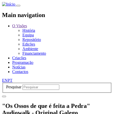
Passar
para
o
Main navigation
conteúdo
principal
O Visões
História
Equipa
Repositório
Edições
Ambiente
Financiamento
Criações
Programação
Notícias
Contactos
EN
PT
Pesquisar
"Os Ossos de que é feita a Pedra"
Audiowalk - Original Galego