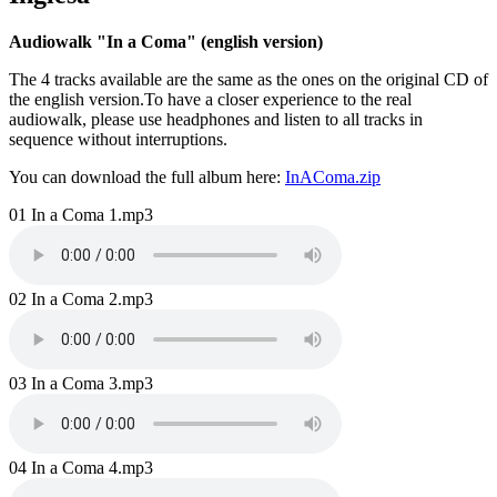
Audiowalk "In a Coma" (english version)
The 4 tracks available are the same as the ones on the original CD of
the english version.To have a closer experience to the real
audiowalk, please use headphones and listen to all tracks in
sequence without interruptions.
You can download the full album here:
InAComa.zip
Name
01 In a Coma 1.mp3
Audio
file
Name
02 In a Coma 2.mp3
Audio
file
Name
03 In a Coma 3.mp3
Audio
file
Name
04 In a Coma 4.mp3
Audio