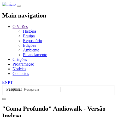
Passar
para
o
Main navigation
conteúdo
principal
O Visões
História
Equipa
Repositório
Edições
Ambiente
Financiamento
Criações
Programação
Notícias
Contactos
EN
PT
Pesquisar
"Coma Profundo" Audiowalk - Versão
Inglesa