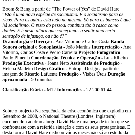
Boom & Bang a partir de "The Power of Yes" de David Hare
“
Isto é uma nova espécie de socialismo. É o socialismo para os
ricos. Para os outros está tudo na mesma. Só para os bancos é que
há socialismo. O resto do pessoal continua tão à rasca como
dantes. E é nesta altura que começamos a sentir uma certa
sensação de injustiça, ou não é?”
Dramaturgia e Direcção
- Ana Vitorino e Carlos Costa
Banda
Sonora original e Sonoplastia
- João Martins
Interpretação
- Ana
Vitorino, Carlos Costa e Pedro Carreira
Projecto Fotográfico
-
Paulo Pimenta
Coordenação Técnica e Operação
- Luis Ribeiro
Produção Executiva
- Joana Neto
Assistência de Produção
-
Helena Madeira
Design Gráfico
- EntropiaDesign a partir de
imagem de Ricardo Lafuente
Produção
- Visões Úteis
Duração
aproximada
- 50 minutos
Classificação Etária
- M12
Informações
- 22 200 61 4
4
Sobre o projecto
Na sequência da crise económica que explodiu em
Setembro de 2008, o National Theatre (Londres, Inglaterra)
encomendou ao dramaturgo David Hare uma peça de teatro que se
confrontasse com a referida situação e com os seus protagonistas. E
desta forma David Hare dedicou vários meses não só ao estudo da