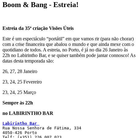
Boom & Bang - Estreia!
Estreia da 35ª criação Visões Úteis
Este é um espectáculo “portátil” em que vamos rir (para não chorar)
com a crise financeira que abalou o mundo e que ainda mexe com o
quotidiano de todos.
A estreia, no Porto, é já no dia
26 Janeiro às
22h no Labirintho Bar
, e se quiser também pode jantar connosco!
As
datas desta temporada são:
26, 27, 28 Janeiro
23, 24, 25 Fevereiro
23, 24, 25 Março
Sempre às 22h
no LABIRINTHO BAR
Labirintho Bar 
Rua Nossa Senhora de Fátima, 334
4050-426 Porto
Telf: 
(+351) 226 007 023