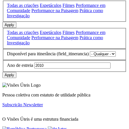
Todas as criações
Espetáculos
Filmes
Performance em
Comunidade
Performance na Paisagem
Prática como
Investigação
Apply
Todas as criações
Espetáculos
Filmes
Performance em
Comunidade
Performance na Paisagem
Prática como
Investigação
Disponível para itinerância (field_itinerancia)
Ano de estreia
Apply
Pessoa coletiva com estatuto de utilidade pública
Subscrição Newsletter
O Visões Úteis é uma estrutura financiada