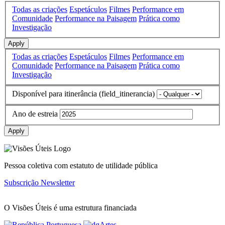
Todas as criações
Espetáculos
Filmes
Performance em
Comunidade
Performance na Paisagem
Prática como
Investigação
Apply
Todas as criações
Espetáculos
Filmes
Performance em
Comunidade
Performance na Paisagem
Prática como
Investigação
Disponível para itinerância (field_itinerancia)
Ano de estreia
Apply
Pessoa coletiva com estatuto de utilidade pública
Subscrição Newsletter
O Visões Úteis é uma estrutura financiada