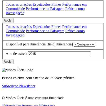
Todas as criações
Espetáculos
Filmes
Performance em
Comunidade
Performance na Paisagem
Prática como
Investigação
Apply
Todas as criações
Espetáculos
Filmes
Performance em
Comunidade
Performance na Paisagem
Prática como
Investigação
Disponível para itinerância (field_itinerancia)
Ano de estreia
Apply
Pessoa coletiva com estatuto de utilidade pública
Subscrição Newsletter
O Visões Úteis é uma estrutura financiada