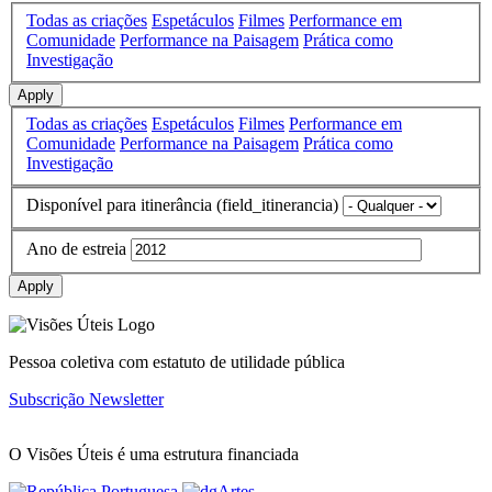
Todas as criações
Espetáculos
Filmes
Performance em
Comunidade
Performance na Paisagem
Prática como
Investigação
Apply
Todas as criações
Espetáculos
Filmes
Performance em
Comunidade
Performance na Paisagem
Prática como
Investigação
Disponível para itinerância (field_itinerancia)
Ano de estreia
Apply
Pessoa coletiva com estatuto de utilidade pública
Subscrição Newsletter
O Visões Úteis é uma estrutura financiada