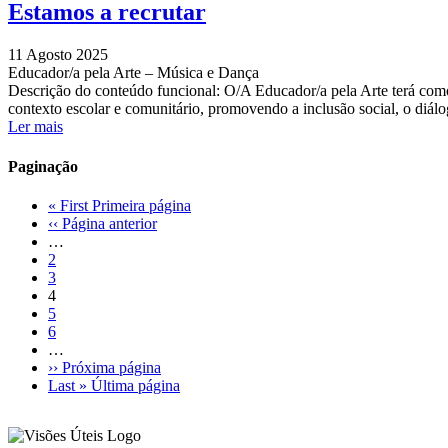
Estamos a recrutar
11 Agosto 2025
Educador/a pela Arte – Música e Dança
Descrição do conteúdo funcional: O/A Educador/a pela Arte terá como p
contexto escolar e comunitário, promovendo a inclusão social, o diálog
Ler mais
Paginação
« First
Primeira página
‹‹
Página anterior
…
2
3
4
5
6
…
››
Próxima página
Last »
Última página