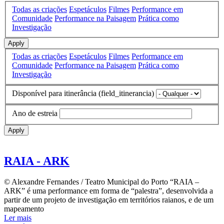
Todas as criações
Espetáculos
Filmes
Performance em
Comunidade
Performance na Paisagem
Prática como
Investigação
Apply
Todas as criações
Espetáculos
Filmes
Performance em
Comunidade
Performance na Paisagem
Prática como
Investigação
Disponível para itinerância (field_itinerancia)
Ano de estreia
Apply
RAIA - ARK
© Alexandre Fernandes / Teatro Municipal do Porto “RAIA –
ARK” é uma performance em forma de “palestra”, desenvolvida a
partir de um projeto de investigação em territórios raianos, e de um
mapeamento
Ler mais