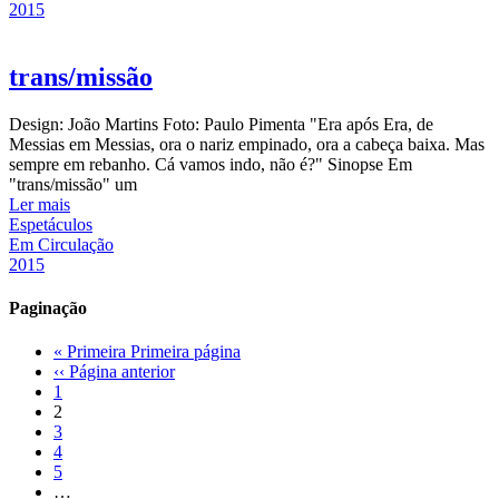
2015
trans/missão
Design: João Martins Foto: Paulo Pimenta "Era após Era, de
Messias em Messias, ora o nariz empinado, ora a cabeça baixa. Mas
sempre em rebanho. Cá vamos indo, não é?" Sinopse Em
"trans/missão" um
Ler mais
Espetáculos
Em Circulação
2015
Paginação
« Primeira
Primeira página
‹‹
Página anterior
1
2
3
4
5
…