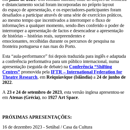
e distanciamento social foram incorporadas no próprio layout
do espaço de apresentação, e os espectadores-participantes foram
desafiados a participar através de uma série de exercícios práticos,
ao mesmo tempo que incentivados a interromper o fluxo de
informações a qualquer momento, sendo-lhes conferido o poder de
interromper a apresentação de factos e desencadear a apresentação
de histórias – histórias reais, surpreendentes e
emocionantes, recolhidas durante os percursos de pesquisa na
fronteira portuguesa e nas ruas do Porto.
Esta “aula-performance” foi depois traduzida para inglês e adaptada
a conferência performativa para um público internacional, numa
apresentação (seguida de debate) na
Conferência “Shifting
Centres”
promovida pela
IFTR – International Federation for
Theatre Research
, em
Reiquiavique (Islândia)
a
24 de junho de
2022
.
A
23 e 24 de setembro de 2023
, esta versão inglesa apresentou-se
em
Atenas (Grécia)
, no
1927 Art Space
.
PRÓXIMAS APRESENTAÇÕES:
16 de dezembro 2023 - Setúbal / Casa da Cultura