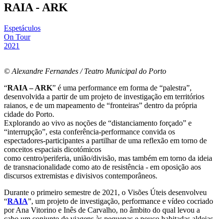
RAIA - ARK
Espetáculos
On Tour
2021
© Alexandre Fernandes / Teatro Municipal do Porto
“
RAIA – ARK
” é uma performance em forma de “palestra”,
desenvolvida a partir de um projeto de investigação em territórios
raianos, e de um mapeamento de “fronteiras” dentro da própria
cidade do Porto.
Explorando ao vivo as noções de “distanciamento forçado” e
“interrupção”, esta conferência-performance convida os
espectadores-participantes a partilhar de uma reflexão em torno de
conceitos espaciais dicotómicos
como centro/periferia, união/divisão, mas também em torno da ideia
de transnacionalidade como ato de resistência - em oposição aos
discursos extremistas e divisivos contemporâneos.
Durante o primeiro semestre de 2021, o Visões Úteis desenvolveu
“
RAIA
”, um projeto de investigação, performance e vídeo cocriado
por Ana Vitorino e Inês de Carvalho, no âmbito do qual levou a
cabo um conjunto de viagens às pequenas e pouco habitadas aldeias