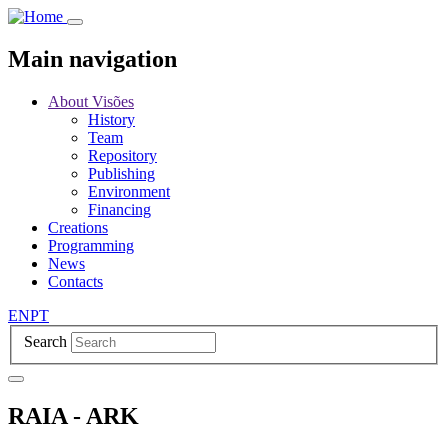
Skip
to
main
Main navigation
content
About Visões
History
Team
Repository
Publishing
Environment
Financing
Creations
Programming
News
Contacts
EN
PT
Search
RAIA - ARK