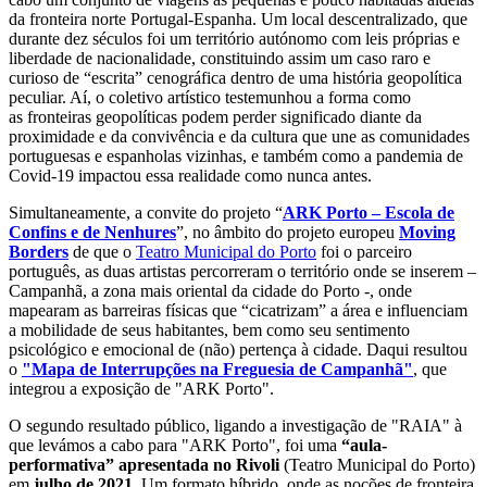
da fronteira norte Portugal-Espanha. Um local descentralizado, que
durante dez séculos foi um território autónomo com leis próprias e
liberdade de nacionalidade, constituindo assim um caso raro e
curioso de “escrita” cenográfica dentro de uma história geopolítica
peculiar. Aí, o coletivo artístico testemunhou a forma como
as fronteiras geopolíticas podem perder significado diante da
proximidade e da convivência e da cultura que une as comunidades
portuguesas e espanholas vizinhas, e também como a pandemia de
Covid-19 impactou essa realidade como nunca antes.
Simultaneamente, a convite do projeto “
ARK Porto – Escola de
Confins e de Nenhures
”, no âmbito do projeto europeu
Moving
Borders
de que o
Teatro Municipal do Porto
foi o parceiro
português, as duas artistas percorreram o território onde se inserem –
Campanhã, a zona mais oriental da cidade do Porto -, onde
mapearam as barreiras físicas que “cicatrizam” a área e influenciam
a mobilidade de seus habitantes, bem como seu sentimento
psicológico e emocional de (não) pertença à cidade. Daqui resultou
o
"Mapa de Interrupções na Freguesia de Campanhã"
, que
integrou a exposição de "ARK Porto".
O segundo resultado público, ligando a investigação de "RAIA" à
que levámos a cabo para "ARK Porto", foi uma
“aula-
performativa” apresentada no Rivoli
(Teatro Municipal do Porto)
em
julho de 2021
. Um formato híbrido, onde as noções de fronteira